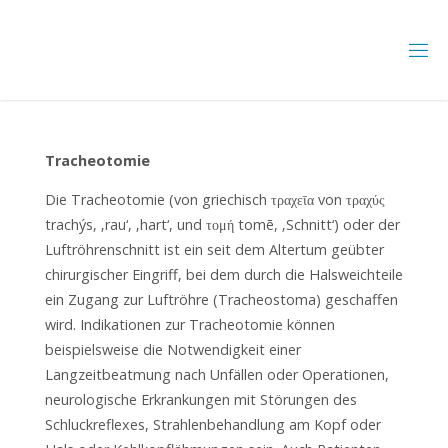
Skip
to
content
Tracheotomie
Die Tracheotomie (von griechisch τραχεῑα von τραχύς
trachýs, ‚rau‘, ‚hart‘, und τομή tomē, ‚Schnitt‘) oder der
Luftröhrenschnitt ist ein seit dem Altertum geübter
chirurgischer Eingriff, bei dem durch die Halsweichteile
ein Zugang zur Luftröhre (Tracheostoma) geschaffen
wird. Indikationen zur Tracheotomie können
beispielsweise die Notwendigkeit einer
Langzeitbeatmung nach Unfällen oder Operationen,
neurologische Erkrankungen mit Störungen des
Schluckreflexes, Strahlenbehandlung am Kopf oder